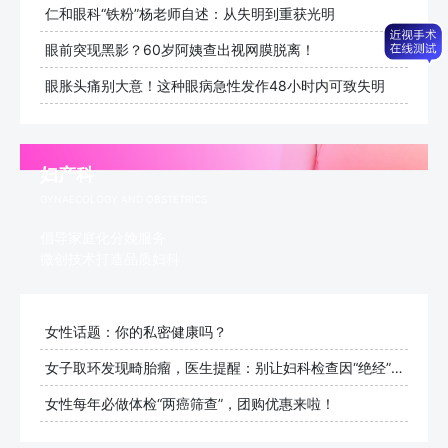
仁和眼科“铁粉”杨老师自述：从失明到重获光明
眼前突现黑影？60岁阿姨查出视网膜脱离！
眼胀头痛别大意！这种眼病急性发作48小时内可致失明
妇产科
GYNAECOLOGY AND OBSTETRICS
倡导家庭化分娩服务
微创技术打造品质妇科
女性话题：你的私密健康吗？
女子取环发现畸胎瘤，医生提醒：别让妇科检查因“绝经”而止步
女性每年必做体检“两癌筛查”，团购优惠来啦！