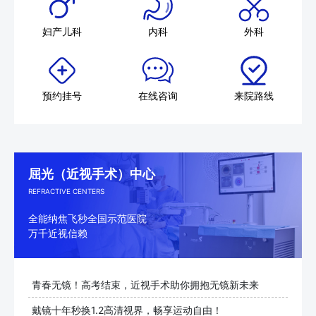
妇产儿科
内科
外科
预约挂号
在线咨询
来院路线
屈光（近视手术）中心
REFRACTIVE CENTERS
全能纳焦飞秒全国示范医院
万千近视信赖
青春无镜！高考结束，近视手术助你拥抱无镜新未来
戴镜十年秒换1.2高清视界，畅享运动自由！