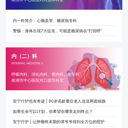
内一科简介：心脑血管、糖尿病专科
警惕：身体出现7大征兆，可能是糖尿病在“打招呼”
内（二）科
INTERNAL MEDICINE II
呼吸内科、消化内科、肾内科、老年科
株洲市中心医院对口指导科室
安宁疗护也有奇迹 | 90岁高龄重症老人连送两面锦旗
如果生命可以计划，你希望在哪里走到终点？
​安宁疗护 | 让肿瘤终末期的谭爷爷得到全方位的照护