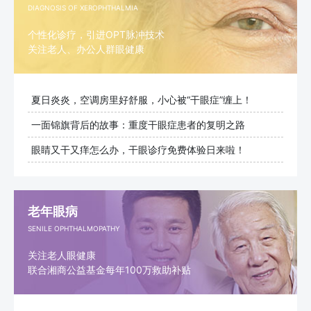
DIAGNOSIS OF XEROPHTHALMIA
个性化诊疗，引进OPT脉冲技术
关注老人、办公人群眼健康
夏日炎炎，空调房里好舒服，小心被“干眼症”缠上！
一面锦旗背后的故事：重度干眼症患者的复明之路
眼睛又干又痒怎么办，干眼诊疗免费体验日来啦！
老年眼病
SENILE OPHTHALMOPATHY
关注老人眼健康
联合湘商公益基金每年100万救助补贴