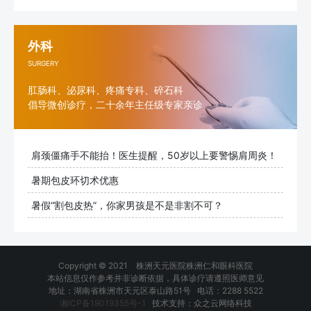
外科
SURGERY
肛肠科、泌尿科、疼痛专科、碎石科
倡导微创诊疗，二十余年主任级专家亲诊
肩颈僵痛手不能抬！医生提醒，50岁以上要警惕肩周炎！
暑期包皮环切术优惠
暑假“割包皮热”，你家男孩是不是非割不可？
Copyright © 2021 株洲天元医院株洲仁和眼科医院
本站信息仅作参考并非诊断依据，具体诊疗请遵照医师意见
地址：湖南省株洲市天元区泰山路51号 电话：2288 5522
湘ICP备19019355号-1
技术支持：众之云网络科技