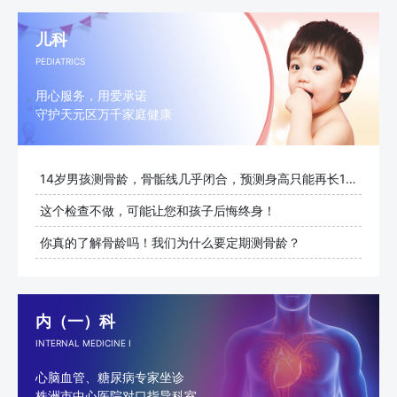
儿科
PEDIATRICS
用心服务，用爱承诺
守护天元区万千家庭健康
14岁男孩测骨龄，骨骺线几乎闭合，预测身高只能再长1cm
这个检查不做，可能让您和孩子后悔终身！
你真的了解骨龄吗！我们为什么要定期测骨龄？
内（一）科
INTERNAL MEDICINE I
心脑血管、糖尿病专家坐诊
株洲市中心医院对口指导科室