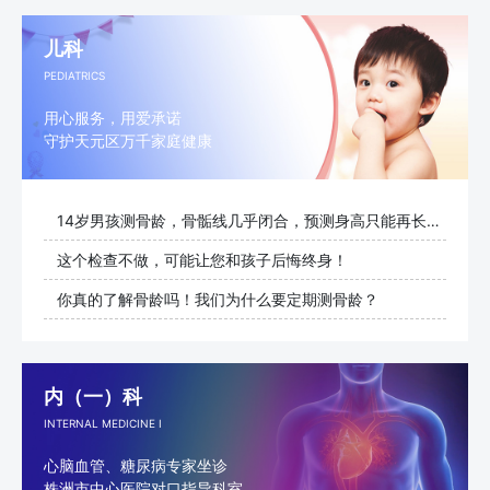
儿科
PEDIATRICS
用心服务，用爱承诺
守护天元区万千家庭健康
14岁男孩测骨龄，骨骺线几乎闭合，预测身高只能再长1cm
这个检查不做，可能让您和孩子后悔终身！
你真的了解骨龄吗！我们为什么要定期测骨龄？
内（一）科
INTERNAL MEDICINE I
心脑血管、糖尿病专家坐诊
株洲市中心医院对口指导科室