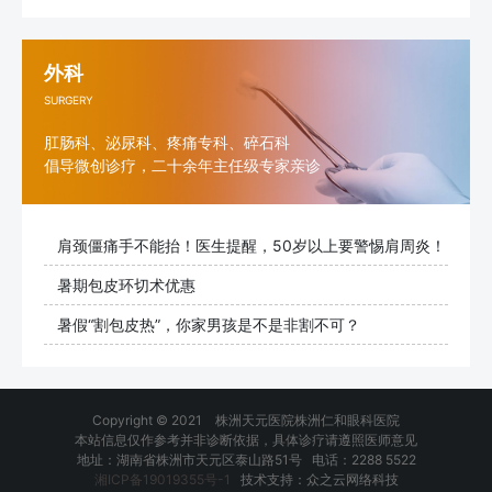
外科
SURGERY
肛肠科、泌尿科、疼痛专科、碎石科
倡导微创诊疗，二十余年主任级专家亲诊
肩颈僵痛手不能抬！医生提醒，50岁以上要警惕肩周炎！
暑期包皮环切术优惠
暑假“割包皮热”，你家男孩是不是非割不可？
Copyright © 2021 株洲天元医院株洲仁和眼科医院
本站信息仅作参考并非诊断依据，具体诊疗请遵照医师意见
地址：湖南省株洲市天元区泰山路51号 电话：2288 5522
湘ICP备19019355号-1
技术支持：众之云网络科技