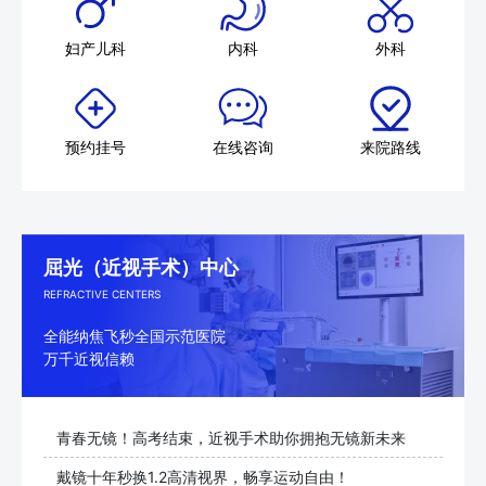
妇产儿科
内科
外科
预约挂号
在线咨询
来院路线
屈光（近视手术）中心
REFRACTIVE CENTERS
全能纳焦飞秒全国示范医院
万千近视信赖
青春无镜！高考结束，近视手术助你拥抱无镜新未来
戴镜十年秒换1.2高清视界，畅享运动自由！