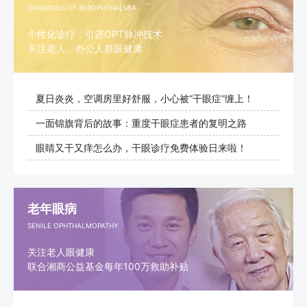
DIAGNOSIS OF XEROPHTHALMIA
个性化诊疗，引进OPT脉冲技术
关注老人、办公人群眼健康
夏日炎炎，空调房里好舒服，小心被“干眼症”缠上！
一面锦旗背后的故事：重度干眼症患者的复明之路
眼睛又干又痒怎么办，干眼诊疗免费体验日来啦！
老年眼病
SENILE OPHTHALMOPATHY
关注老人眼健康
联合湘商公益基金每年100万救助补贴