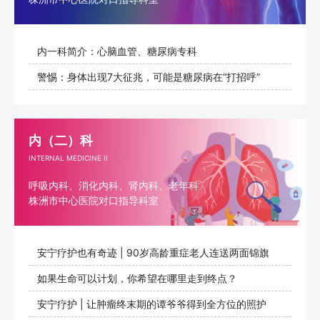
内一科简介：心脑血管、糖尿病专科
警惕：身体出现7大征兆，可能是糖尿病在“打招呼”
内（二）科
INTERNAL MEDICINE II
呼吸内科、消化内科、肾内科、老年科
株洲市中心医院对口指导科室
安宁疗护也有奇迹 | 90岁高龄重症老人连送两面锦旗
如果生命可以计划，你希望在哪里走到终点？
​安宁疗护 | 让肿瘤终末期的谭爷爷得到全方位的照护