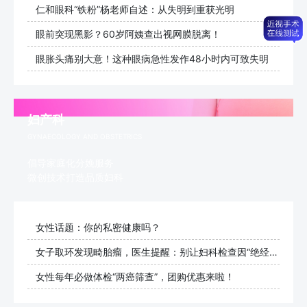
仁和眼科“铁粉”杨老师自述：从失明到重获光明
眼前突现黑影？60岁阿姨查出视网膜脱离！
眼胀头痛别大意！这种眼病急性发作48小时内可致失明
妇产科
GYNAECOLOGY AND OBSTETRICS
倡导家庭化分娩服务
微创技术打造品质妇科
女性话题：你的私密健康吗？
女子取环发现畸胎瘤，医生提醒：别让妇科检查因“绝经”而止步
女性每年必做体检“两癌筛查”，团购优惠来啦！