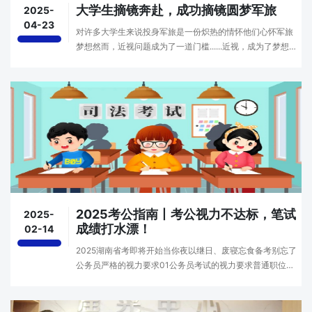
大学生摘镜奔赴，成功摘镜圆梦军旅
2025-
04-23
对许多大学生来说投身军旅是一份炽热的情怀他们心怀军旅
梦想然而，近视问题成为了一道门槛......近视，成为了梦想的
阻碍株洲仁和眼科飞秒摘镜圆梦军旅“视不可挡”湘潭学子梦
想当兵近视矫正，摘镜圆梦在湘潭读大学的···
2025考公指南丨考公视力不达标，笔试
2025-
成绩打水漂！
02-14
2025湖南省考即将开始当你夜以继日、废寝忘食备考别忘了
公务员严格的视力要求01公务员考试的视力要求普通职位报
考普通职位，要求报考者的身体条件必须符合人事部、卫生
部颁布的《公务员录用体检通用标准(试行)》。根···