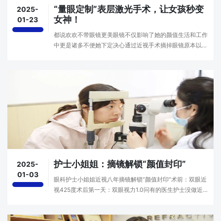
“量眼定制”表层激光手术，让女孩秒变
2025-
女神！
01-23
都说欢欢不带眼镜更美眼镜不仅影响了她的颜值生活和工作
中更是诸多不便她下定决心通过近视手术摘掉眼镜原本以为
到医院就能做手术但是没想到经过一系列的术前检查后由于
角膜太薄无缘飞秒近视手术这让我当时很失落“角···
护士小姐姐：摘镜解锁​“颜值封印”
2025-
01-03
眼科护士小姐姐近视八年摘镜解锁“颜值封印”术前：双眼近
视425度术后第一天：双眼视力1.0问有的医生护士没做近视
手术，是因为不安全吗?小煜: “很多人担心近视手术不安全，
其实是不了解近视手术，手术的风险被严格控···