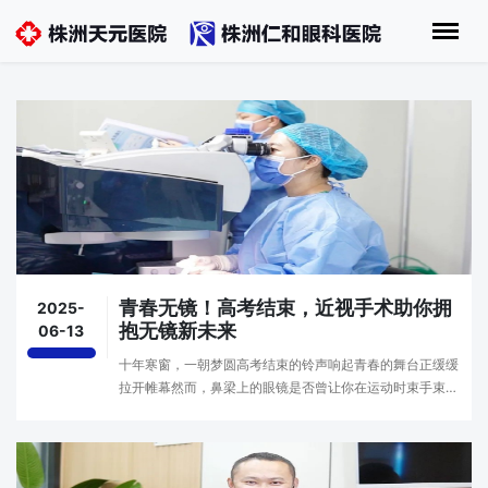
青春无镜！高考结束，近视手术助你拥
2025-
抱无镜新未来
06-13
十年寒窗，一朝梦圆高考结束的铃声响起青春的舞台正缓缓
拉开帷幕然而，鼻梁上的眼镜是否曾让你在运动时束手束
脚？在拍照时悄悄滑落？在向往已久的专业选择前踌躇不
前？此刻，正是你拥抱清晰视界的最佳时机！“每年6月···