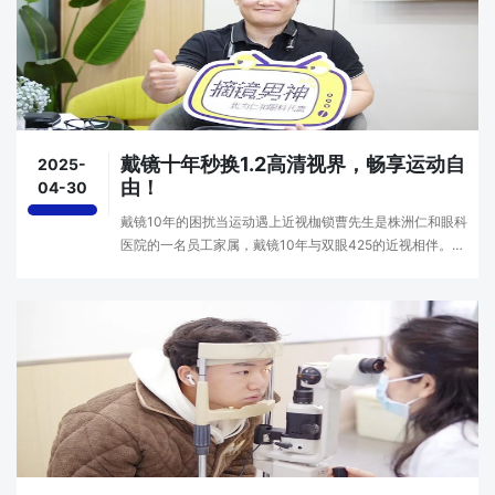
戴镜十年秒换1.2高清视界，畅享运动自
2025-
由！
04-30
戴镜10年的困扰当运动遇上近视枷锁曹先生是株洲仁和眼科
医院的一名员工家属，戴镜10年与双眼425的近视相伴。作
为一名运动爱好者，眼镜滑落、雾气遮挡等问题让他的生活
充满烦恼。“打羽毛球时眼镜总是晃来晃去、汗水滴···