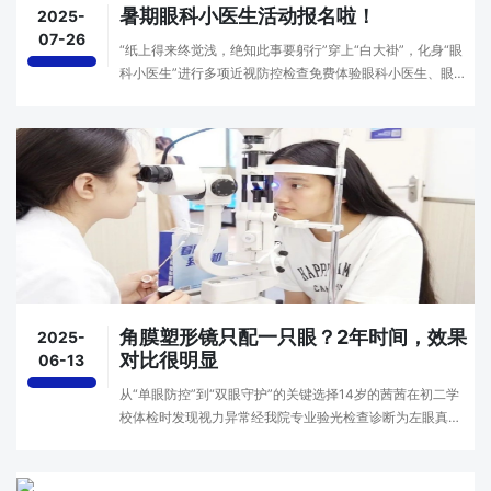
暑期眼科小医生活动报名啦！
2025-
07-26
“纸上得来终觉浅，绝知此事要躬行”穿上“白大褂”，化身“眼
科小医生”进行多项近视防控检查免费体验眼科小医生、眼部
舒缓、视觉训练参与护眼讲座、急救心肺复苏学习、颁发小
医生实践证书。2025年暑假眼科小医生开···
角膜塑形镜只配一只眼？2年时间，效果
2025-
对比很明显
06-13
从“单眼防控”到“双眼守护”的关键选择14岁的茜茜在初二学
校体检时发现视力异常经我院专业验光检查诊断为左眼真性
近视275度，右眼50度考虑到左眼度数较高且存在明显视差
家长在眼科医生建议下先为茜茜左眼验配了角膜···