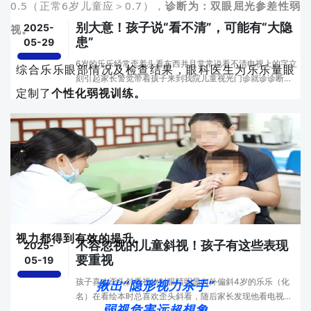
0.5（正常6岁儿童应＞0.7），
诊断为：双眼屈光参差性弱
别大意！孩子说“看不清”，可能有“大隐
2025-
视。
患”
05-29
6岁的乐乐经常歪着头看东西并且常常说看不清电视上的字立
综合乐乐眼部情况及检查结果，眼科医生为乐乐量眼
刻引起家长警觉带着孩子来到我院儿童视光门诊就诊诊断
定制了
个性化弱视训练。
为：双眼屈光参差性弱视详细检查结果经过专业视力检查，
乐乐右眼远视400度；左眼远视250度，矫正视力也低···
近日，乐乐再次来到了医院进行复查，
通过5个月的戴
镜及弱视训练的辅助，
复查结果：乐乐右眼视力由最
初的0.3提高至了0.6，左眼由0.5提高到了0.8，
双眼
视力都得到有效的提升。
不容忽视的儿童斜视！孩子有这些表现
2025-
要重视
05-19
孩子喜欢歪头斜看视物时眼睛明显向外偏斜4岁的乐乐（化
揪出“隐形视力杀手”
名）在看绘本时总喜欢歪头斜看，随后家长发现他看电视时
弱视危害远超想象
眼睛明显向外偏斜，尤其在疲劳时症状更加明显。前段时