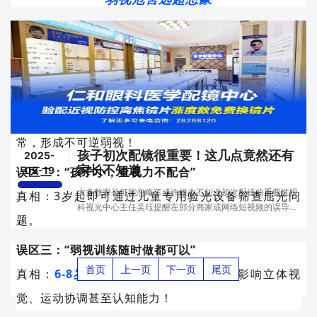
间，乐乐在幼儿园体检中更是被检查出视力异常，带着···
儿童视光中心吴珏主任表示，
弱视≠近视！
三大认知误
区要破除：
误区一：“远视不用管，长大就好了”
真相：中高度远视若不矫正，会导致视觉皮层发育异
常，形成不可逆弱视！
孩子初次配镜很重要！这几点竟然还有
2025-
家长不知道
误区二：“孩子小，查视力不配合”
05-19
大多数家长可能忽略了或许根本不知道初次配镜的重要性眼
真相：3岁起即可通过儿童专用验光设备筛查屈光问
科视光中心主任吴珏提醒在部分商家或网络短视频的误导下
题。
有一些孩子配镜的常见误区还会有家长不了解误区1、近视可
以治愈近视是由于眼轴拉长光线无法在视网膜上成···
误区三：“弱视训练随时做都可以”
首页
上一页
下一页
尾页
真相：
6-8岁是弱视黄金治疗期，
错过将影响立体视
觉、运动协调甚至认知能力！