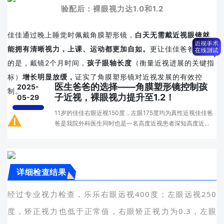
验配后：裸眼视力达1.0和1.2
佳佳通过晚上睡觉时佩戴角膜塑形镜，
白天无需戴近视眼镜就
能拥有清晰视力，上课、运动都更加自如。
更让佳佳爸爸欣慰
的是，戴镜2个月时间，
孩子眼轴长度
（衡量近视进展的关键指
标）
增长明显放缓，
证实了角膜塑形镜对近视发展的有效控
医生爸爸的选择——角膜塑形镜控制孩
2025-
制。
子近视，裸眼视力提升至1.2！
05-29
11岁的佳佳右眼近视150度，左眼175度均为真性近视佳佳爸
爸是我院外科医生同时也是一名高度近视患者深知高度近视
的危害和不便为了及早控制孩子近视发展果断选择了更为科
学的近视防控手段角膜塑形镜经过详细的眼科检查···
详细检查结果
经过专业视力检查，乐乐右眼远视400度；左眼远视250
度，矫正视力也低于正常值，右眼矫正视力为0.3，左眼