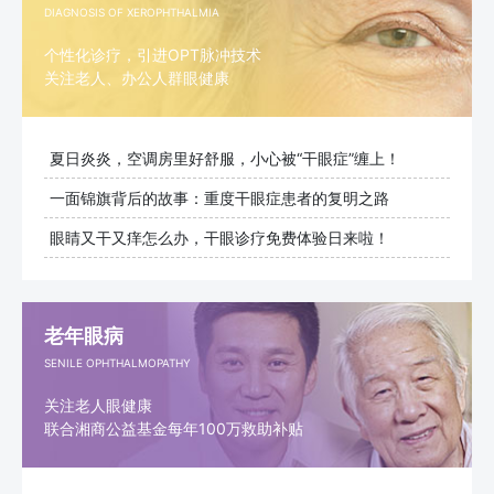
DIAGNOSIS OF XEROPHTHALMIA
个性化诊疗，引进OPT脉冲技术
关注老人、办公人群眼健康
夏日炎炎，空调房里好舒服，小心被“干眼症”缠上！
一面锦旗背后的故事：重度干眼症患者的复明之路
眼睛又干又痒怎么办，干眼诊疗免费体验日来啦！
老年眼病
SENILE OPHTHALMOPATHY
关注老人眼健康
联合湘商公益基金每年100万救助补贴