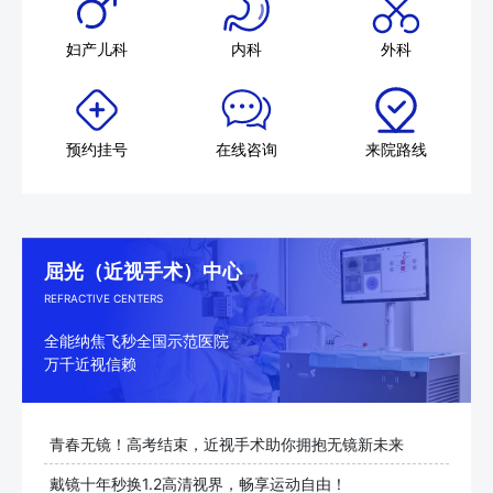
妇产儿科
内科
外科
预约挂号
在线咨询
来院路线
屈光（近视手术）中心
REFRACTIVE CENTERS
全能纳焦飞秒全国示范医院
万千近视信赖
青春无镜！高考结束，近视手术助你拥抱无镜新未来
戴镜十年秒换1.2高清视界，畅享运动自由！