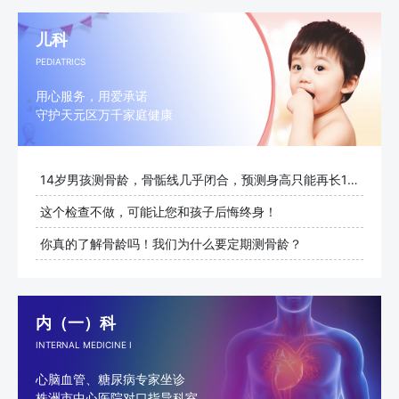
儿科
PEDIATRICS
用心服务，用爱承诺
守护天元区万千家庭健康
14岁男孩测骨龄，骨骺线几乎闭合，预测身高只能再长1cm
这个检查不做，可能让您和孩子后悔终身！
你真的了解骨龄吗！我们为什么要定期测骨龄？
内（一）科
INTERNAL MEDICINE I
心脑血管、糖尿病专家坐诊
株洲市中心医院对口指导科室