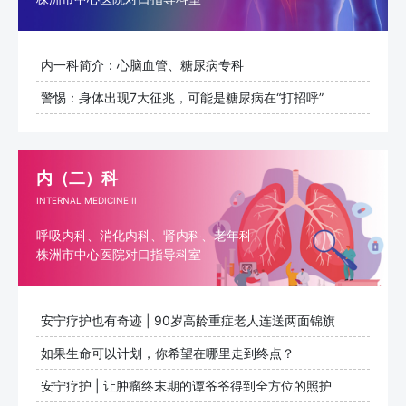
内一科简介：心脑血管、糖尿病专科
警惕：身体出现7大征兆，可能是糖尿病在“打招呼”
内（二）科
INTERNAL MEDICINE II
呼吸内科、消化内科、肾内科、老年科
株洲市中心医院对口指导科室
安宁疗护也有奇迹 | 90岁高龄重症老人连送两面锦旗
如果生命可以计划，你希望在哪里走到终点？
​安宁疗护 | 让肿瘤终末期的谭爷爷得到全方位的照护