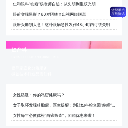
仁和眼科“铁粉”杨老师自述：从失明到重获光明
眼前突现黑影？60岁阿姨查出视网膜脱离！
眼胀头痛别大意！这种眼病急性发作48小时内可致失明
妇产科
GYNAECOLOGY AND OBSTETRICS
倡导家庭化分娩服务
微创技术打造品质妇科
女性话题：你的私密健康吗？
女子取环发现畸胎瘤，医生提醒：别让妇科检查因“绝经”而止步
女性每年必做体检“两癌筛查”，团购优惠来啦！