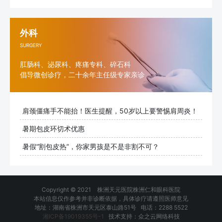
外科
SURGERY
肛肠科、泌尿科、疼痛专科、碎石科
倡导微创诊疗，二十余年主任级专家亲诊
肩颈僵痛手不能抬！医生提醒，50岁以上要警惕肩周炎！
暑期包皮环切术优惠
暑假“割包皮热”，你家男孩是不是非割不可？
Copyright © 2021 株洲天元医院株洲仁和眼科医院
本站信息仅作参考并非诊断依据，具体诊疗请遵照医师意见
地址：湖南省株洲市天元区泰山路51号 电话：2288 5522
湘ICP备19019355号-1
技术支持：众之云网络科技