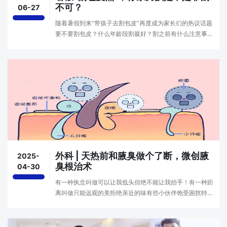
不可？
06-27
随着暑假到来“带孩子去割包皮”再度成为家长们的热议话题
要不要割包皮？什么年龄段割最好？割之前有什么注意事
项？株洲天元医院外科胡主任为您一对一答疑外科胡主任 点
击在线咨询我家的男孩要不要割包皮？男孩的包皮···
外科 | 天热前和腋臭做个了断，微创腋
2025-
臭根治术
04-30
有一种执念叫做可以让我低头但绝不能让我抬手！有一种距
离叫做只能远观的美拒绝亲近的味有些小伙伴饱受困扰特别
是一到夏天，味道就越发浓烈以上种种，都是“腋臭”惹的
祸！微创腋臭根治术腋臭属于臭汗症的一种，是腋···