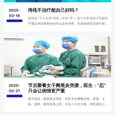
痔疮不治疗能自己好吗？
2025-
03-19
俗话说 “十人九痔”痔疮（学名“痔”）是十分常见的小毛病但
严重起来也够要命内痔出血外痔疼，坐着硌得慌排便不敢用
力，涂药也不见好对于轻度的初发痔疮，可以自愈。但是，
需要调整生活方式，避免久坐久站，戒酒，保···
节后聚餐女子阑尾炎突袭，医生：“忍”
2025-
只会让病情更严重
02-27
春节假后，随着聚会增多，煎炸烹炒餐餐在线，美酒、火
锅、烧烤、夜宵轮番上阵，许多人大吃大喝，便容易踩上了
健康“雷区”。家住雷打石的彭女士在一次聚餐后，无明显诱
因出现右下腹疼痛，呈持续性隐痛，阵发性加剧，···