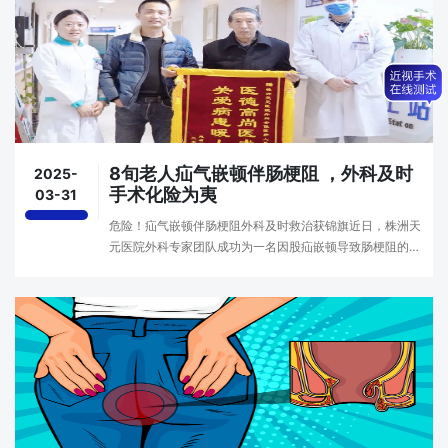
8旬老人疝气嵌顿伴肠梗阻 ，外科及时
2025-
手术化险为夷
03-31
危险！疝气嵌顿伴肠梗阻外科及时救治获锦旗近日，株洲天
元医院外科专家团队成功为一名因股疝嵌顿导致肠梗阻的高
龄患者实施急诊手术，经医生们全力救治，老人已化险为
夷。家住天元区的郭嗲嗲今年80岁高龄，当天中午无···