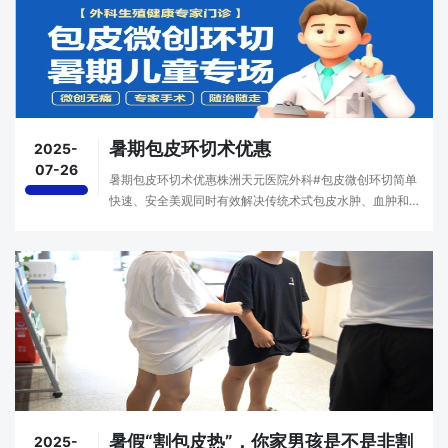
暑期包皮环切术优惠
2025-
07-26
暑期包皮环切术优惠株洲天元医院外科#包皮微创环切简单
快速、安全美观同时有效解决传统术式包皮水肿、血肿和疼
痛问题适合7岁以上男性儿童或成人暑期特惠：1680元/人，
全额费用。（原价2980元/人）收费说明：价格含检···
暑假“割包皮热”，你家男孩是不是非割
2025-