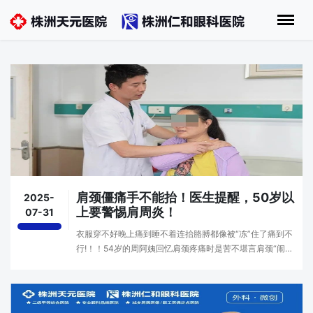
肩颈僵痛手不能抬！医生提醒，50岁以
2025-
上要警惕肩周炎！
07-31
衣服穿不好晚上痛到睡不着连抬胳膊都像被“冻”住了痛到不
行!！！54岁的周阿姨回忆肩颈疼痛时是苦不堪言肩颈“闹脾
气”竟是肩周炎并颈椎病在作祟“起初只是后颈发紧，可没过
多久，慢慢发展到抬臂困难。肩颈处持续的酸···