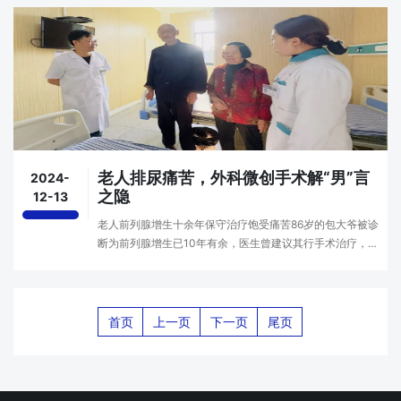
老人排尿痛苦，外科微创手术解“男”言
2024-
之隐
12-13
老人前列腺增生十余年保守治疗饱受痛苦86岁的包大爷被诊
断为前列腺增生已10年有余，医生曾建议其行手术治疗，但
包大爷因恐惧手术便一直选择口服药物治疗，但病情无明显
改善。近年来，包大爷饱受尿不尽、尿频、尿痛之···
首页
上一页
下一页
尾页