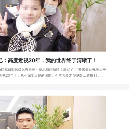
记：高度近视20年，我的世界终于清晰了！
摘摘戴戴照顾娃又有更多不便思前想后终于决定了！“要去做近视矫正手
近视20年了，从小深受近视的困恼。今年芳龄31岁的她工作顺利，有
子，还有个宠她的老公，身边的朋友都羡···