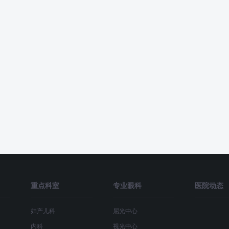
重点科室
专业眼科
医院动态
妇产儿科
屈光中心
内科
视光中心