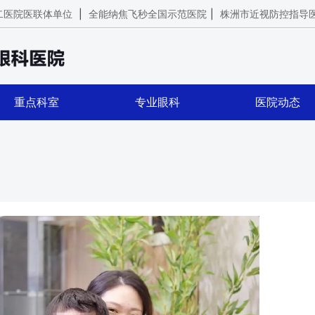
二医院医联体单位
|
全能纳焦飞秒全国示范医院
|
株洲市近视防控指导
重点科室
专业眼科
医院动态