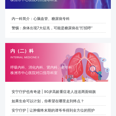
内一科简介：心脑血管、糖尿病专科
警惕：身体出现7大征兆，可能是糖尿病在“打招呼”
内（二）科
INTERNAL MEDICINE II
呼吸内科、消化内科、肾内科、老年科
株洲市中心医院对口指导科室
安宁疗护也有奇迹 | 90岁高龄重症老人连送两面锦旗
如果生命可以计划，你希望在哪里走到终点？
​安宁疗护 | 让肿瘤终末期的谭爷爷得到全方位的照护