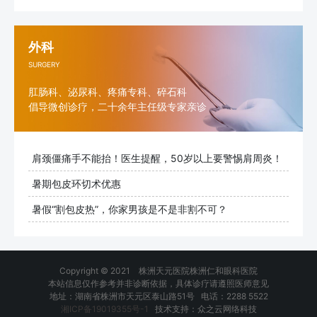
外科
SURGERY
肛肠科、泌尿科、疼痛专科、碎石科
倡导微创诊疗，二十余年主任级专家亲诊
肩颈僵痛手不能抬！医生提醒，50岁以上要警惕肩周炎！
暑期包皮环切术优惠
暑假“割包皮热”，你家男孩是不是非割不可？
Copyright © 2021 株洲天元医院株洲仁和眼科医院
本站信息仅作参考并非诊断依据，具体诊疗请遵照医师意见
地址：湖南省株洲市天元区泰山路51号 电话：2288 5522
湘ICP备19019355号-1
技术支持：众之云网络科技