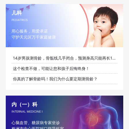
儿科
PEDIATRICS
用心服务，用爱承诺
守护天元区万千家庭健康
14岁男孩测骨龄，骨骺线几乎闭合，预测身高只能再长1cm
这个检查不做，可能让您和孩子后悔终身！
你真的了解骨龄吗！我们为什么要定期测骨龄？
内（一）科
INTERNAL MEDICINE I
心脑血管、糖尿病专家坐诊
株洲市中心医院对口指导科室