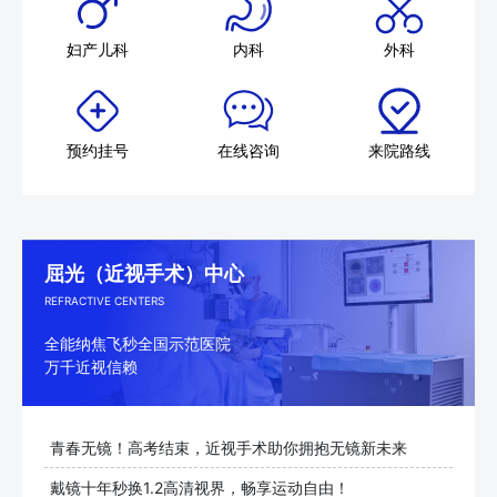
妇产儿科
内科
外科
预约挂号
在线咨询
来院路线
屈光（近视手术）中心
REFRACTIVE CENTERS
全能纳焦飞秒全国示范医院
万千近视信赖
青春无镜！高考结束，近视手术助你拥抱无镜新未来
戴镜十年秒换1.2高清视界，畅享运动自由！