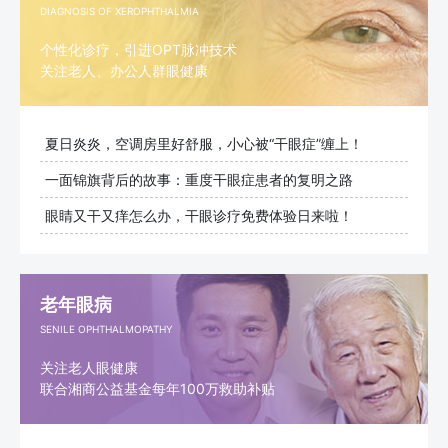
DIAGNOSIS OF XEROPHTHALMIA
个性化诊疗，引进OPT脉冲技术
关注老人、办公人群眼健康
夏日炎炎，空调房里好舒服，小心被“干眼症”缠上！
一面锦旗背后的故事：重度干眼症患者的复明之路
眼睛又干又痒怎么办，干眼诊疗免费体验日来啦！
老年眼病
SENILE OPHTHALMOPATHY
关注老人眼健康
联合湘商公益基金每年100万救助补贴