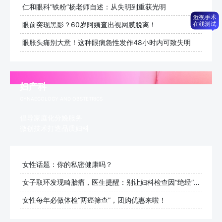
仁和眼科“铁粉”杨老师自述：从失明到重获光明
眼前突现黑影？60岁阿姨查出视网膜脱离！
眼胀头痛别大意！这种眼病急性发作48小时内可致失明
妇产科
GYNAECOLOGY AND OBSTETRICS
倡导家庭化分娩服务
微创技术打造品质妇科
女性话题：你的私密健康吗？
女子取环发现畸胎瘤，医生提醒：别让妇科检查因“绝经”而止步
女性每年必做体检“两癌筛查”，团购优惠来啦！