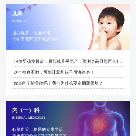
儿科
PEDIATRICS
用心服务，用爱承诺
守护天元区万千家庭健康
14岁男孩测骨龄，骨骺线几乎闭合，预测身高只能再长1cm
这个检查不做，可能让您和孩子后悔终身！
你真的了解骨龄吗！我们为什么要定期测骨龄？
内（一）科
INTERNAL MEDICINE I
心脑血管、糖尿病专家坐诊
株洲市中心医院对口指导科室