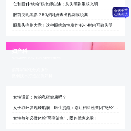
仁和眼科“铁粉”杨老师自述：从失明到重获光明
眼前突现黑影？60岁阿姨查出视网膜脱离！
眼胀头痛别大意！这种眼病急性发作48小时内可致失明
妇产科
GYNAECOLOGY AND OBSTETRICS
倡导家庭化分娩服务
微创技术打造品质妇科
女性话题：你的私密健康吗？
女子取环发现畸胎瘤，医生提醒：别让妇科检查因“绝经”而止步
女性每年必做体检“两癌筛查”，团购优惠来啦！