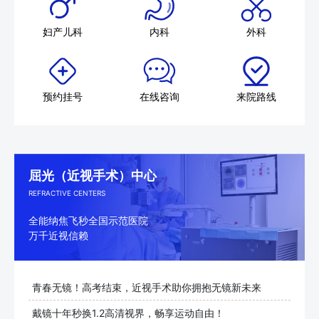
妇产儿科
内科
外科
预约挂号
在线咨询
来院路线
屈光（近视手术）中心
REFRACTIVE CENTERS
全能纳焦飞秒全国示范医院
万千近视信赖
青春无镜！高考结束，近视手术助你拥抱无镜新未来
戴镜十年秒换1.2高清视界，畅享运动自由！