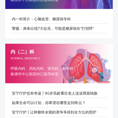
内一科简介：心脑血管、糖尿病专科
警惕：身体出现7大征兆，可能是糖尿病在“打招呼”
内（二）科
INTERNAL MEDICINE II
呼吸内科、消化内科、肾内科、老年科
株洲市中心医院对口指导科室
安宁疗护也有奇迹 | 90岁高龄重症老人连送两面锦旗
如果生命可以计划，你希望在哪里走到终点？
​安宁疗护 | 让肿瘤终末期的谭爷爷得到全方位的照护