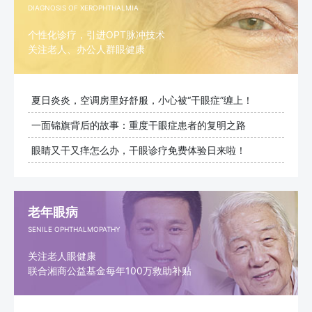
DIAGNOSIS OF XEROPHTHALMIA
个性化诊疗，引进OPT脉冲技术
关注老人、办公人群眼健康
夏日炎炎，空调房里好舒服，小心被“干眼症”缠上！
一面锦旗背后的故事：重度干眼症患者的复明之路
眼睛又干又痒怎么办，干眼诊疗免费体验日来啦！
老年眼病
SENILE OPHTHALMOPATHY
关注老人眼健康
联合湘商公益基金每年100万救助补贴