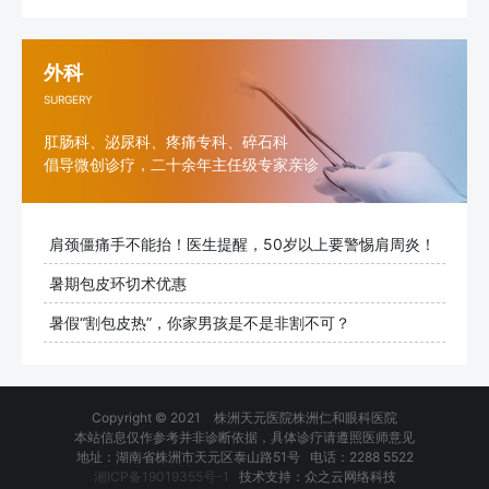
外科
SURGERY
肛肠科、泌尿科、疼痛专科、碎石科
倡导微创诊疗，二十余年主任级专家亲诊
肩颈僵痛手不能抬！医生提醒，50岁以上要警惕肩周炎！
暑期包皮环切术优惠
暑假“割包皮热”，你家男孩是不是非割不可？
Copyright © 2021 株洲天元医院株洲仁和眼科医院
本站信息仅作参考并非诊断依据，具体诊疗请遵照医师意见
地址：湖南省株洲市天元区泰山路51号 电话：2288 5522
湘ICP备19019355号-1
技术支持：众之云网络科技