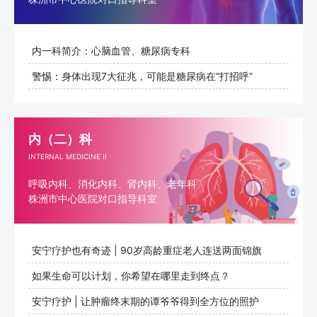
内一科简介：心脑血管、糖尿病专科
警惕：身体出现7大征兆，可能是糖尿病在“打招呼”
内（二）科
INTERNAL MEDICINE II
呼吸内科、消化内科、肾内科、老年科
株洲市中心医院对口指导科室
安宁疗护也有奇迹 | 90岁高龄重症老人连送两面锦旗
如果生命可以计划，你希望在哪里走到终点？
​安宁疗护 | 让肿瘤终末期的谭爷爷得到全方位的照护