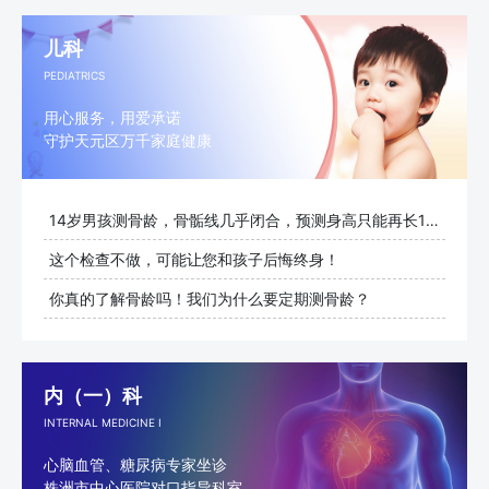
儿科
PEDIATRICS
用心服务，用爱承诺
守护天元区万千家庭健康
14岁男孩测骨龄，骨骺线几乎闭合，预测身高只能再长1cm
这个检查不做，可能让您和孩子后悔终身！
你真的了解骨龄吗！我们为什么要定期测骨龄？
内（一）科
INTERNAL MEDICINE I
心脑血管、糖尿病专家坐诊
株洲市中心医院对口指导科室