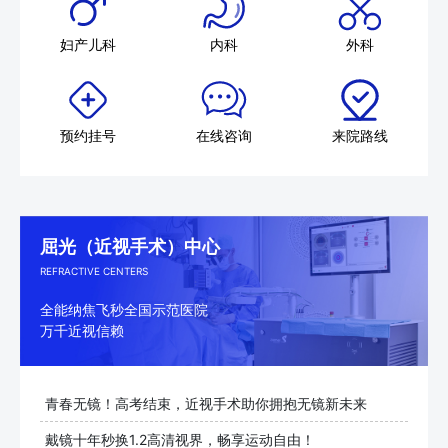
妇产儿科
内科
外科
预约挂号
在线咨询
来院路线
屈光（近视手术）中心
REFRACTIVE CENTERS
全能纳焦飞秒全国示范医院
万千近视信赖
青春无镜！高考结束，近视手术助你拥抱无镜新未来
戴镜十年秒换1.2高清视界，畅享运动自由！