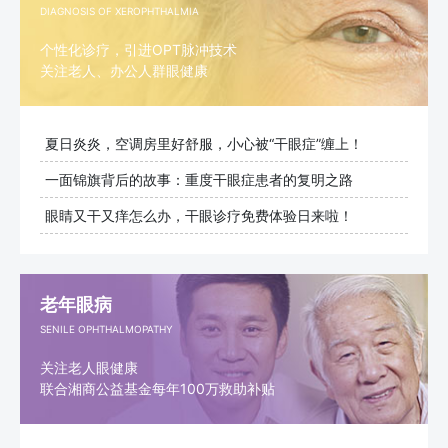
DIAGNOSIS OF XEROPHTHALMIA
个性化诊疗，引进OPT脉冲技术
关注老人、办公人群眼健康
夏日炎炎，空调房里好舒服，小心被“干眼症”缠上！
一面锦旗背后的故事：重度干眼症患者的复明之路
眼睛又干又痒怎么办，干眼诊疗免费体验日来啦！
老年眼病
SENILE OPHTHALMOPATHY
关注老人眼健康
联合湘商公益基金每年100万救助补贴