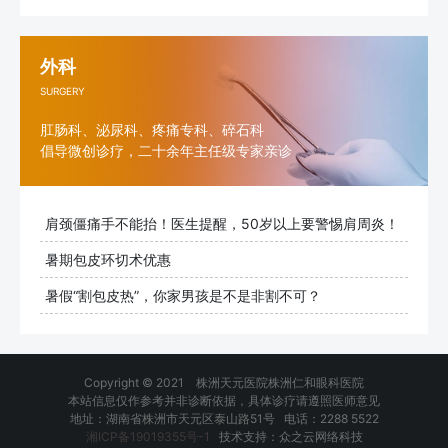
外科
SURGERY
肛肠科、泌尿科、疼痛专科、碎石科
倡导微创诊疗，二十余年主任级专家亲诊
肩颈僵痛手不能抬！医生提醒，50岁以上要警惕肩周炎！
暑期包皮环切术优惠
暑假“割包皮热”，你家男孩是不是非割不可？
Copyright © 2021 株洲天元医院株洲仁和眼科医院
本站信息仅作参考并非诊断依据，具体诊疗请遵照医师意见
地址：湖南省株洲市天元区泰山路51号 电话：2288 5522
湘ICP备19019355号-1
技术支持：众之云网络科技