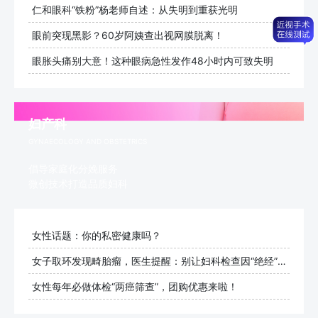
仁和眼科“铁粉”杨老师自述：从失明到重获光明
眼前突现黑影？60岁阿姨查出视网膜脱离！
眼胀头痛别大意！这种眼病急性发作48小时内可致失明
妇产科
GYNAECOLOGY AND OBSTETRICS
倡导家庭化分娩服务
微创技术打造品质妇科
女性话题：你的私密健康吗？
女子取环发现畸胎瘤，医生提醒：别让妇科检查因“绝经”而止步
女性每年必做体检“两癌筛查”，团购优惠来啦！