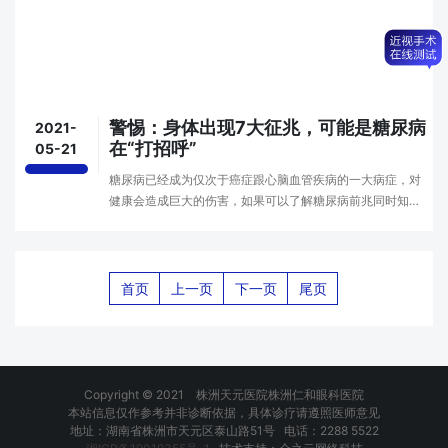
警惕：身体出现7大征兆，可能是糖尿病
2021-
在“打招呼”
05-21
糖尿病已经成为仅次于癌症跟心脑血管疾病的一大病症，对
健康会造成巨大的伤害，如果可以了解糖尿病前兆同时知道
如何来稳定血糖就可以及时控制血糖。糖尿病的七大前兆
一、食欲明显增加糖尿病患者的一个典型症状就是食···
首页
上一页
下一页
尾页
Copyright © 2021 株洲天元医院株洲仁和眼科医院
本站信息仅作参考并非诊断依据，具体诊疗请遵照医师意见
地址：湖南省株洲市天元区泰山路51号 电话：2288 5522