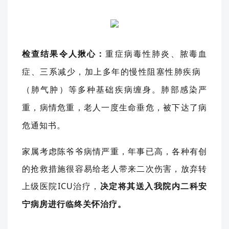
检查结果令人揪心：
重症病毒性肺炎、脓毒血
症、三系减少，加上多年的
慢性阻塞性肺疾病
（肺气肿）等多种基础疾病缠身。肺部感染严
重，
病情危重
，
老人一度生命垂危，被下达了病
危通知书。
家属考虑陈爷爷病情严重，年事已高，各种有创
的抢救措施很容易给老人带来二次伤害，放弃转
上级医院ICU治疗，
决定将
其送入我院
内二科安
宁病房
进行临终关怀治疗。