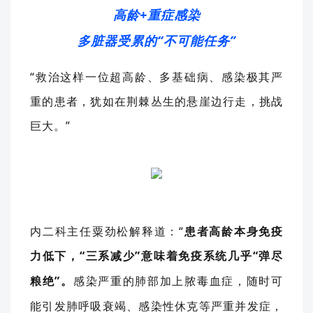
高龄
+
重症感染
多脏器受累的
“不可能任务”
“救治这样一位超高龄、多基础病、感染极其严
重的患者，犹如在荆棘丛生的悬崖边行走，挑战
巨大。”
内二科主任粟劲松解释道：
“
患者
高龄本身免疫
力低下，
“
三系减少
”
意味着
免疫系统
几乎
“
弹尽
粮绝
”
。
感染严重的肺部加上脓毒血症，随时可
能引发肺呼吸衰竭、感染性休克等严重并发症，