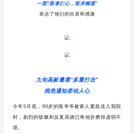
一面“医者仁心，医术精湛”
表达了他们的欣喜和感激
九旬高龄遭遇
“
多重打击
”
病危通知牵动人心
今年
5
月底，
90
岁的陈爷爷被家人紧急送入我院
时，剧烈的咳嗽和反复高烧已将他折磨得虚弱不
堪。