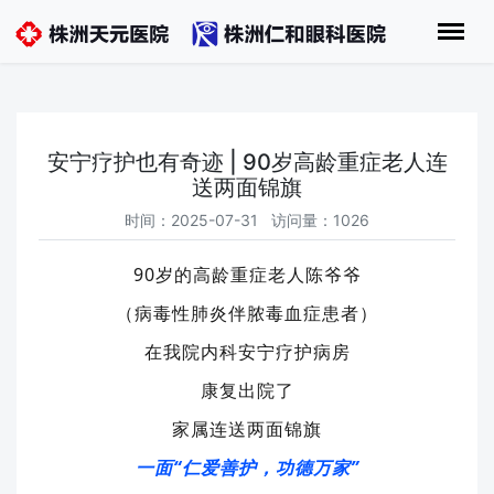
安宁疗护也有奇迹 | 90岁高龄重症老人连
送两面锦旗
时间：2025-07-31 访问量：1026
90
岁的
高龄
重症老人陈
爷爷
（病毒性肺炎伴脓毒血症
患者
）
在我院内科安宁疗护病房
康复出院了
家属连送两面锦旗
一面“仁爱善护，功德万家”