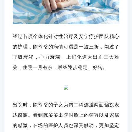
经过各项个体化针对性治疗及安宁疗护团队精心
的
护理
，
陈爷爷的病情可谓是一波三折，闯过了
呼吸衰竭，心力衰竭，上消化道大出血三大难
关，住院一月有余，最终逐步稳定、好转。
出院时，
陈爷爷
的
子女
为
内二科连送两面
锦旗
表
达感谢。
看到
陈爷爷
出院时脸上的笑容以及家属
的感激，在场的医护人员也深受触动，更加坚定