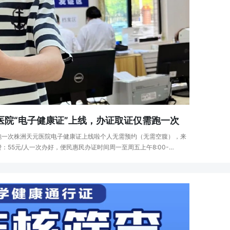
医院“电子健康证”上线，办证取证仅需跑一次
跑一次株洲天元医院电子健康证上线啦个人无需预约（无需空腹），来
：55元/人一次办好，便民惠民办证时间周一至周五上午8:00-
14:30-15:30（周四下午不办证）个人办证无需预约（···