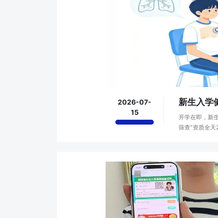
新生入学健
2026-07-
15
开学在即，新
筛查”资质全天
元/人，即查即