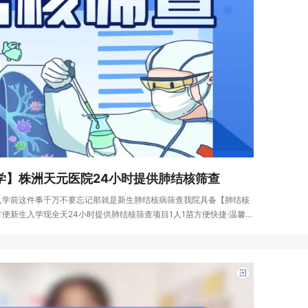
学】株洲天元医院24小时提供肺结核筛查
入学前这件事千万不要忘记那就是新生肺结核病筛查我院具备【肺结核
便新生入学现全天24小时提供肺结核筛查项目1人1苗方便快捷·温馨提
前学生扎堆检查情况建议您提早来院进行···