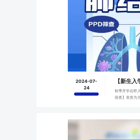
【新生入
2024-07-
24
秋季开学在即
筛查】资质为方
示·为避免开学