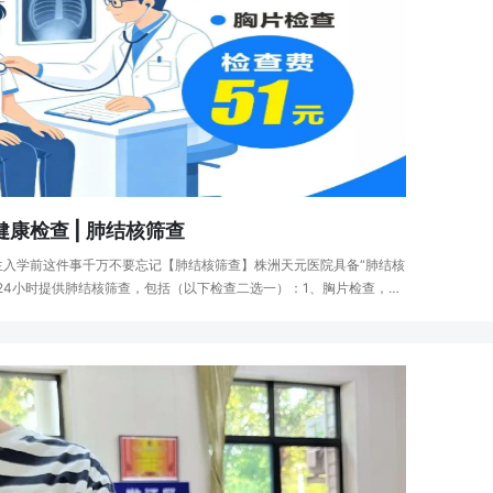
康检查 | 肺结核筛查
生入学前这件事千万不要忘记【肺结核筛查】株洲天元医院具备“肺结核
24小时提供肺结核筛查，包括（以下检查二选一）：1、胸片检查，51
出结果；2、结核菌素皮试（PPD）检查，···