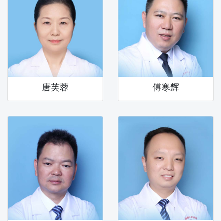
唐芙蓉
傅寒辉