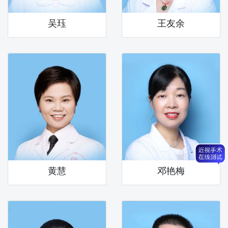
吴珏
王友余
黄慧
邓艳梅