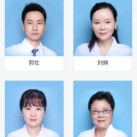
郭壮
刘炯